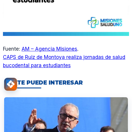
Fuente:
AM – Agencia Misiones
.
CAPS de Ruiz de Montoya realiza jornadas de salud
bucodental para estudiantes
TE PUEDE INTERESAR