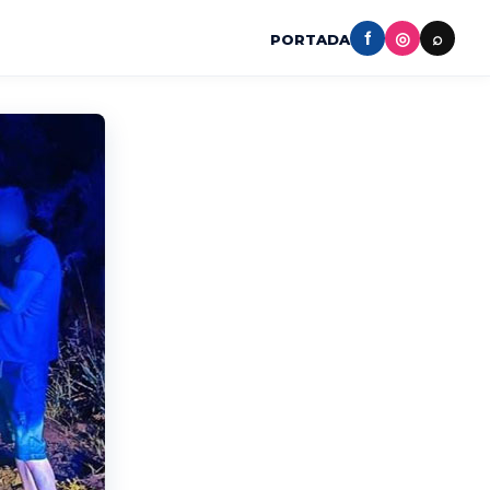
f
◎
⌕
PORTADA