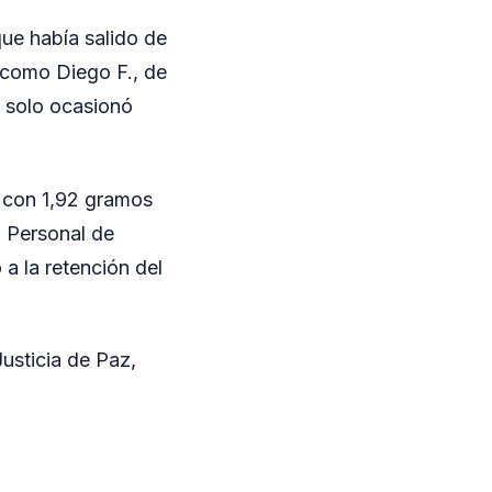
que había salido de
o como Diego F., de
o solo ocasionó
vo con 1,92 gramos
. Personal de
 a la retención del
Justicia de Paz,