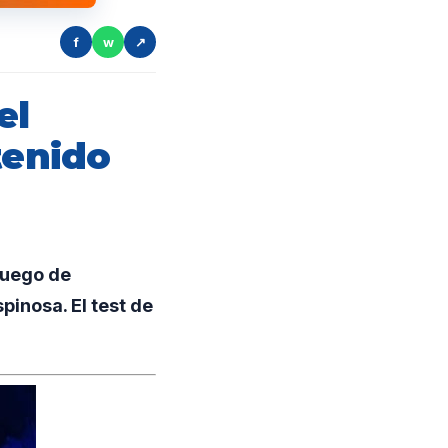
f
w
↗
el
tenido
luego de
pinosa. El test de