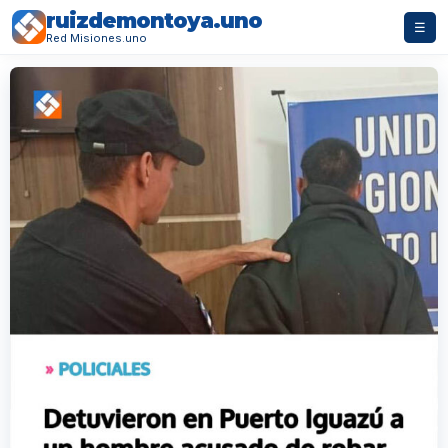
ruizdemontoya.uno
☰
Red Misiones.uno