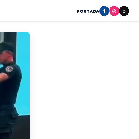
f
◎
⌕
PORTADA