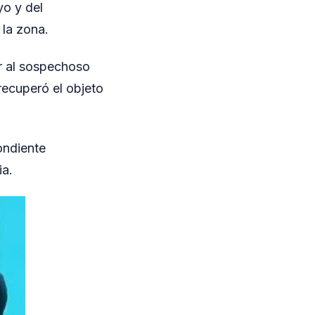
yo y del
 la zona.
r al sospechoso
 recuperó el objeto
ondiente
ia.