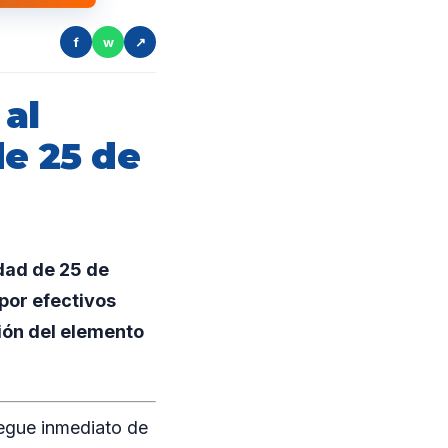
f
w
↗
al
de 25 de
idad de 25 de
 por efectivos
ción del elemento
liegue inmediato de