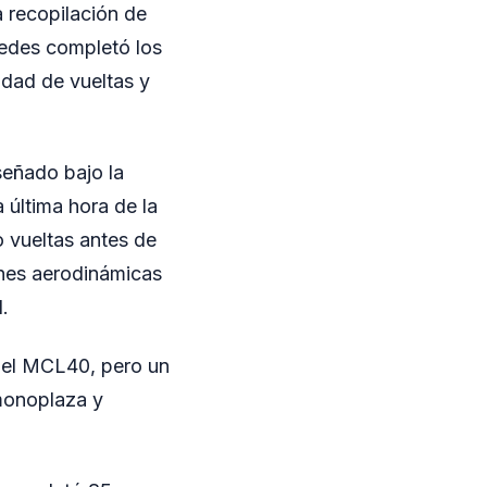
a recopilación de
cedes completó los
idad de vueltas y
señado bajo la
a última hora de la
o vueltas antes de
ones aerodinámicas
.
n el MCL40, pero un
 monoplaza y