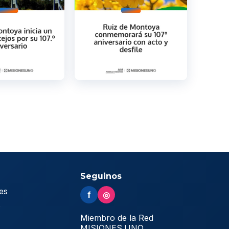
Seguinos
es
f
◎
s
Miembro de la Red
MISIONES.UNO