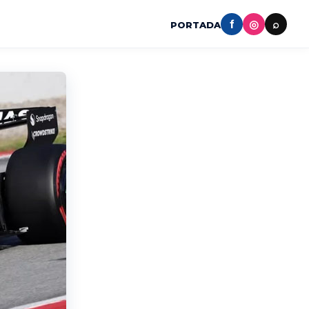
f
◎
⌕
PORTADA