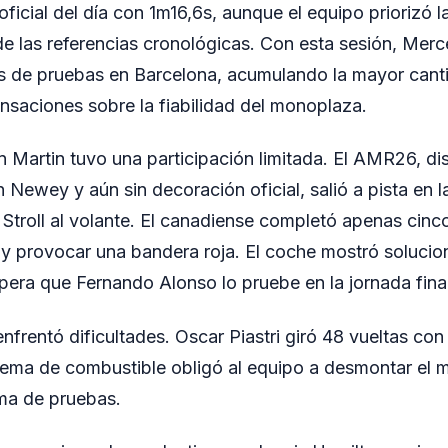
ficial del día con 1m16,6s, aunque el equipo priorizó l
e las referencias cronológicas. Con esta sesión, Mer
os de pruebas en Barcelona, acumulando la mayor cant
saciones sobre la fiabilidad del monoplaza.
n Martin tuvo una participación limitada. El AMR26, di
 Newey y aún sin decoración oficial, salió a pista en l
Stroll al volante. El canadiense completó apenas cinc
 y provocar una bandera roja. El coche mostró soluci
era que Fernando Alonso lo pruebe en la jornada final
frentó dificultades. Oscar Piastri giró 48 vueltas co
tema de combustible obligó al equipo a desmontar el
ma de pruebas.