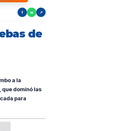
f
w
↗
uebas de
mbo a la
 que dominó las
icada para