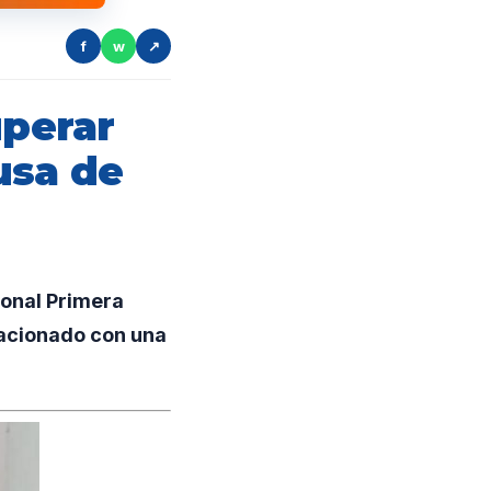
f
w
↗
uperar
usa de
ional Primera
lacionado con una