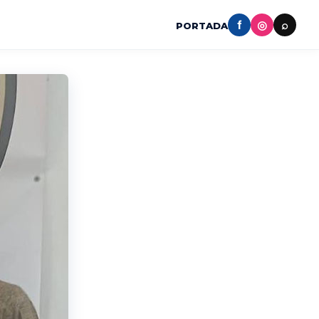
f
◎
⌕
PORTADA