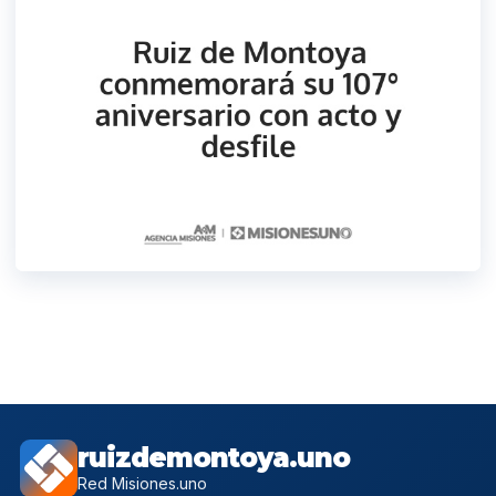
ruizdemontoya.uno
Red Misiones.uno