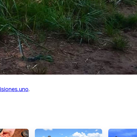
isiones.uno
.