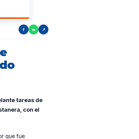
f
w
↗
de
ndo
elante tareas de
tanera, con el
or que fue