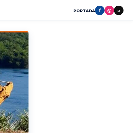
f
◎
⌕
PORTADA