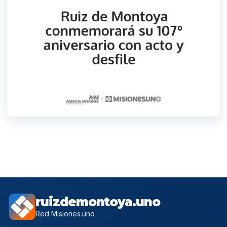
ruizdemontoya.uno
Red Misiones.uno