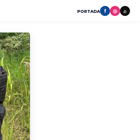
f
◎
⌕
PORTADA