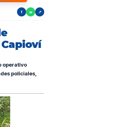
f
w
↗
de
 Capioví
o operativo
des policiales,