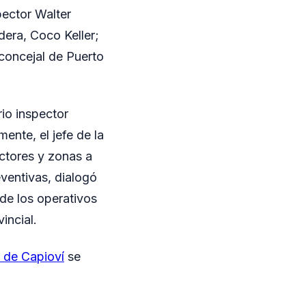
pector Walter
dera, Coco Keller;
 concejal de Puerto
rio inspector
ente, el jefe de la
ctores y zonas a
eventivas, dialogó
 de los operativos
incial.
 de Capioví
se