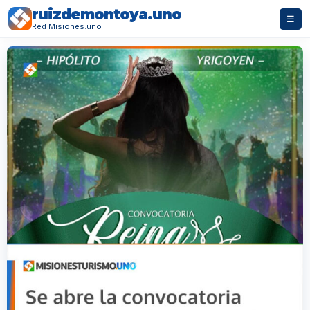
ruizdemontoya.uno
☰
Red Misiones.uno