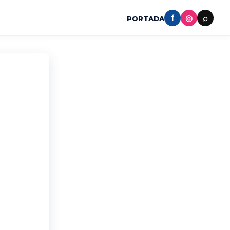
f
◎
⌕
PORTADA