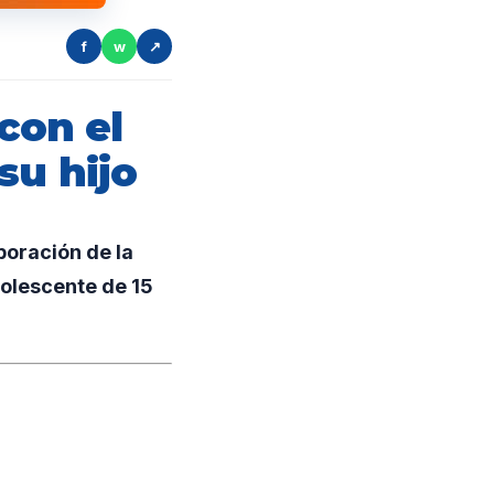
f
w
↗
con el
su hijo
boración de la
olescente de 15