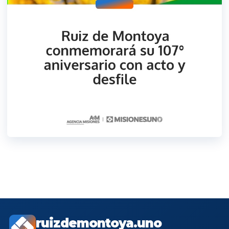
ruizdemontoya.uno