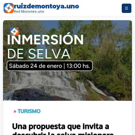
ruizdemontoya.uno
☰
Red Misiones.uno